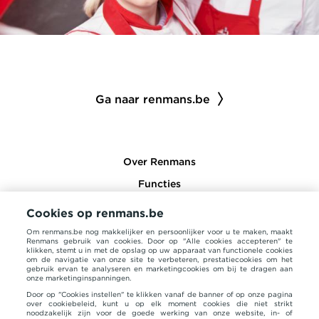
Ga naar renmans.be
Over Renmans
Functies
Opleidingen
Cookies op renmans.be
Alle vacatures
Om renmans.be nog makkelijker en persoonlijker voor u te maken, maakt
Renmans gebruik van cookies. Door op "Alle cookies accepteren" te
klikken, stemt u in met de opslag op uw apparaat van functionele cookies
om de navigatie van onze site te verbeteren, prestatiecookies om het
gebruik ervan te analyseren en marketingcookies om bij te dragen aan
onze marketinginspanningen.
Door op "Cookies instellen" te klikken vanaf de banner of op onze pagina
over cookiebeleid, kunt u op elk moment cookies die niet strikt
jobs@renmans.be
Bel 0800/90002
noodzakelijk zijn voor de goede werking van onze website, in- of