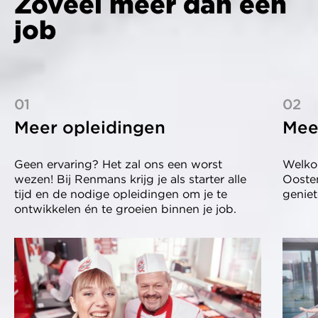
Zoveel meer dan een
job
01
02
Meer opleidingen
Mee
Geen ervaring? Het zal ons een worst
Welko
wezen! Bij Renmans krijg je als starter alle
Oosten
tijd en de nodige opleidingen om je te
genie
ontwikkelen én te groeien binnen je job.