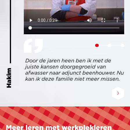
Door de jaren heen ben ik met de
W
juiste kansen doorgegroeid van
R
Hakim
afwasser naar adjunct beenhouwer. Nu
d
kan ik deze familie niet meer missen.
n
Kris
Ine
Meer leren met werkplekleren