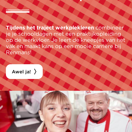
Tijdens het traject werkplekleren
combineer
je je schooldagen met een praktijkopleiding
op de werkvloer. Je leert de kneepjes van het
vak en maakt kans op een mooie carrière bij
Renmans!
Awel ja!